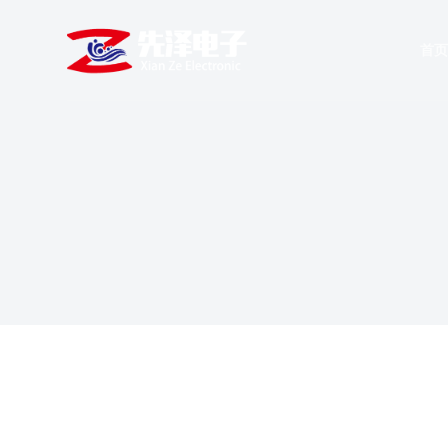
跳
过
首
内
容