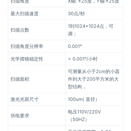
扫描角度
X轴: ±25度，Y轴:±25度
最大扫描速度
30点/秒
1到1024×1024点，可
扫描点数
调；
扫描角度分辨率
0.001°
光学摆镜稳定性
< 0.001°/小时
可测量从小于2cm的小器
扫描面积
件到大于200平方米的大
型结构，
激光光斑尺寸
100um( 直径）
电压110V/220V
供电要求
（50HZ）