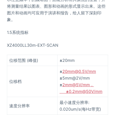
将测量结果以图表、图形和动画的形式显示出来。这些
图片和动画均可应用于演讲和报告，给人留下深刻印
象。
1.5系统指标
XZ4000LL30m-EXT-SCAN
位移范围 (峰值)
±
20mm
±
20mm@0.5V/mm
±
5mm@2V/mm
位移档
±
2mm@5V/mm，
±
0.2mm@50V/mm
最小速度分辨率:
速度分辨率
0.020um/s(每Hz带宽)