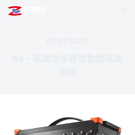
跳
过
内
容
DEWESOFT
R4 – 紧凑型多通道数据采集
系统