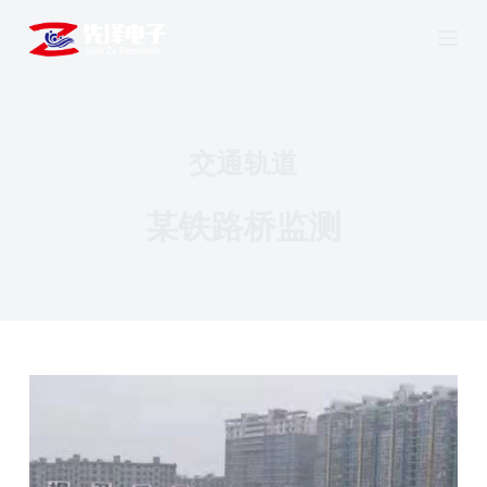
跳
过
内
容
交通轨道
某铁路桥监测